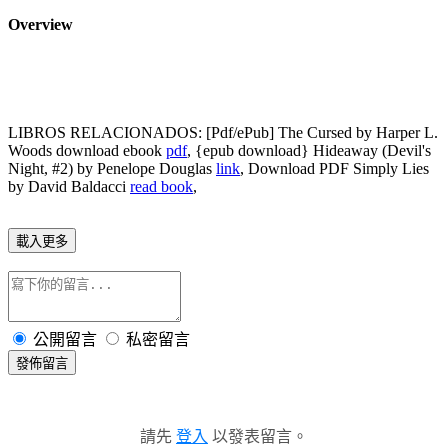
Overview
LIBROS RELACIONADOS: [Pdf/ePub] The Cursed by Harper L.
Woods download ebook
pdf
, {epub download} Hideaway (Devil's
Night, #2) by Penelope Douglas
link
, Download PDF Simply Lies
by David Baldacci
read book
,
載入更多
公開留言
私密留言
發佈留言
請先
登入
以發表留言。